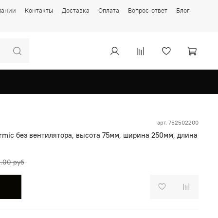
пании
Контакты
Доставка
Оплата
Вопрос-ответ
Блог
арт.
752502200
rmic без вентилятора, высота 75мм, ширина 250мм, длина
1.00 руб