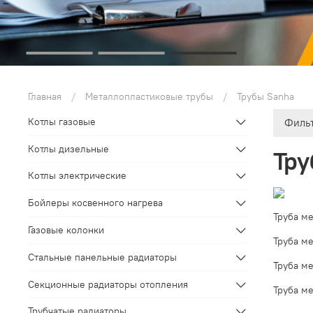
Главная
Металлопластиковые трубы
Трубы Sanha
Котлы газовые
Филь
Котлы дизельные
Тру
Котлы электрические
Бойлеры косвенного нагрева
Труба м
Газовые колонки
Труба м
Стальные панельные радиаторы
Труба м
Секционные радиаторы отопления
Труба м
Трубчатые радиаторы