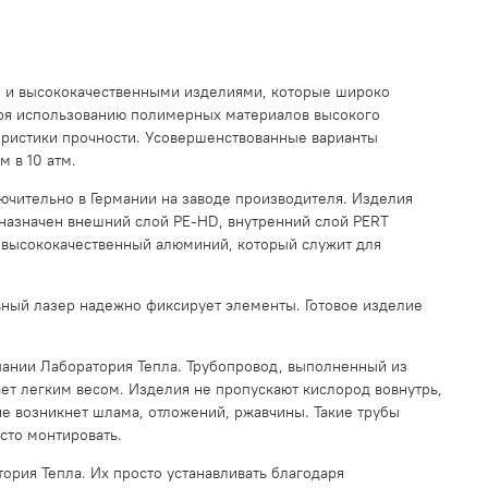
и и высококачественными изделиями, которые широко
аря использованию полимерных материалов высокого
теристики прочности. Усовершенствованные варианты
 в 10 атм.
лючительно в Германии на заводе производителя. Изделия
назначен внешний слой PE-HD, внутренний слой PERT
я высококачественный алюминий, который служит для
ьный лазер надежно фиксирует элементы. Готовое изделие
пании Лаборатория Тепла. Трубопровод, выполненный из
ает легким весом. Изделия не пропускают кислород вовнутрь,
е возникнет шлама, отложений, ржавчины. Такие трубы
сто монтировать.
тория Тепла. Их просто устанавливать благодаря