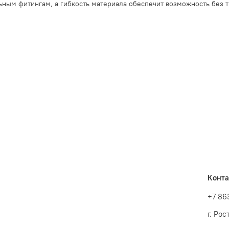
ьным фитингам, а гибкость материала обеспечит возможность без 
Конт
+7 86
г. Ро