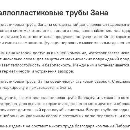
аллопластиковые трубы Зана
пластиковые трубы Зана на сегодняшний день являются надежным
ются в системах отопления, теплого пола, водоснабжения. Благод
а и отличной плотности такая продукция получает достойные харак
ии имеют возможность функционировать с максимальным давлением
на, цена которой доступна в нашей компании, изготавливается иск
т несколько слоев: для защиты от механических повреждений пред
ивает теплостойкость и безопасность. Между ними устанавливаетс
 герметичности и устранения зазоров.
пластиковые трубы Sanha соединяются стыковой сваркой. Специал
 маркировку и наматывается в бухты.
родукцию, как металлопластиковая
труба Sanha,купить можно в ком
атериала, долговечен и герметичен, он легко монтируется и облад
спечивает длительный срок службы системы. Внутри трубопровода н
т небольшим удельным весом и поэтому их легко перевозить и про
акие изделия не составит никого труда благодаря компании Лабора