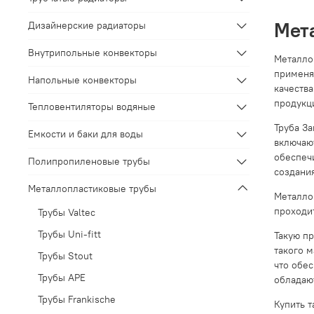
Мет
Дизайнерские радиаторы
Внутрипольные конвекторы
Металло
применя
Напольные конвекторы
качеств
продукц
Тепловентиляторы водяные
Труба За
Емкости и баки для воды
включаю
обеспеч
Полипропиленовые трубы
создания
Металлопластиковые трубы
Металло
проходит
Трубы Valtec
Трубы Uni-fitt
Такую п
такого м
Трубы Stout
что обе
Трубы APE
обладаю
Трубы Frankische
Купить т