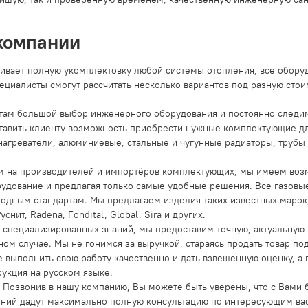
компании
ивает полную укомплектовку любой системы отопления, все обору
ециалисты смогут рассчитать несколько вариантов под разную стои
ам большой выбор инженерного оборудования и постоянно следим 
ставить клиенту возможность приобрести нужные комплектующие д
онагреватели, алюминиевые, стальные и чугунные радиаторы, трубы
 на производителей и импортёров комплектующих, мы имеем возм
удование и предлагая только самые удобные решения. Все газовые
ым стандартам. Мы предлагаем изделия таких известных марок, как B
Руснит, Radena, Fondital, Global, Sira и других.
и специализированных знаний, мы предоставим точную, актуальну
ом случае. Мы не гонимся за выручкой, стараясь продать товар по
 выполнить свою работу качественно и дать взвешенную оценку, а
рукция на русском языке.
Позвонив в нашу компанию, Вы можете быть уверены, что с Вами б
ений дадут максимально полную консультацию по интересующим ва