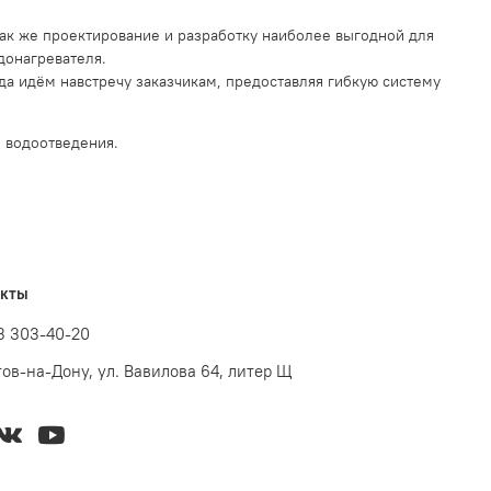
ак же проектирование и разработку наиболее выгодной для
донагревателя.
а идём навстречу заказчикам, предоставляя гибкую систему
 водоотведения.
акты
3 303-40-20
стов-на-Дону, ул. Вавилова 64, литер Щ