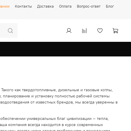
пании
Контакты
Доставка
Оплата
Вопрос-ответ
Блог
Такого как твердотопливные, дизельные и газовые котлы,
у, планирование и установку полностью рабочей системы
одоотведения от известных брендов, мы всегда уверенны в
в обеспечении универсальных благ цивилизации — тепла,
Наша компания всегда находится в курсе современных
технику, всегда четко следуя требованиям и пожеланиям