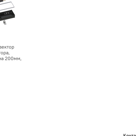
вектор
тора,
на 200мм,
Конт