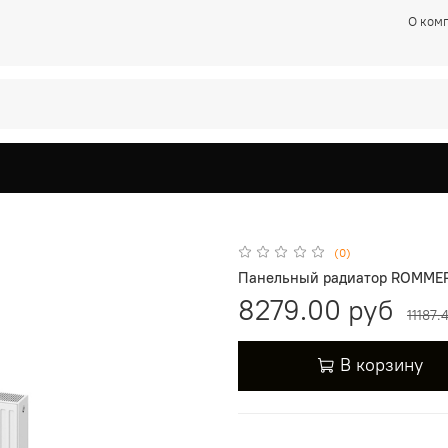
О ком
(0)
Панельный радиатор ROMMER
8279.00 руб
11187.
В корзину