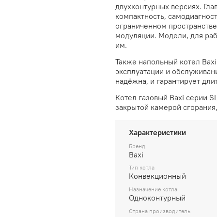
двухконтурных версиях. Гла
компактность, самодиагност
ограниченном пространстве
модуляции. Модели, для ра
им.
Также
напольный котел Bax
эксплуатации и обслуживани
надёжна, и гарантирует дли
Котел газовый Baxi серии S
закрытой камерой сгорания,
Характеристики
Бренд
Baxi
Тип котла
Конвекционный
Назначение котла
Одноконтурный
Страна производитель