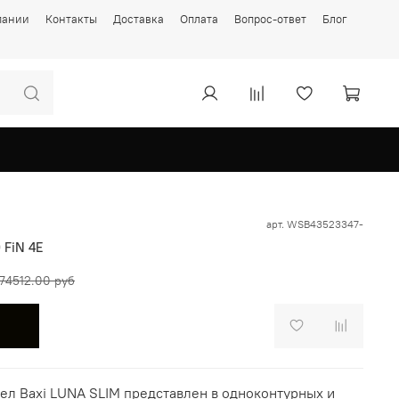
пании
Контакты
Доставка
Оплата
Вопрос-ответ
Блог
арт.
WSB43523347-
 FiN 4E
74512.00 руб
ел Baxi LUNA SLIM
представлен в одноконтурных и