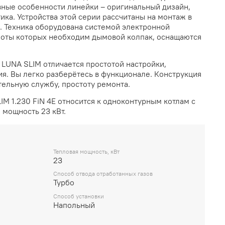
вные особенности линейки – оригинальный дизайн,
ика. Устройства этой серии рассчитаны на монтаж в
. Техника оборудована системой электронной
боты которых необходим дымовой колпак, оснащаются
i LUNA SLIM
отличается простотой настройки,
я. Вы легко разберётесь в функционале. Конструкция
тельную службу, простоту ремонта.
LIM 1.230 FiN 4E относится к одноконтурным котлам с
 мощность 23 кВт.
Тепловая мощность, кВт
23
Способ отвода отработанных газов
Турбо
Способ установки
Напольный