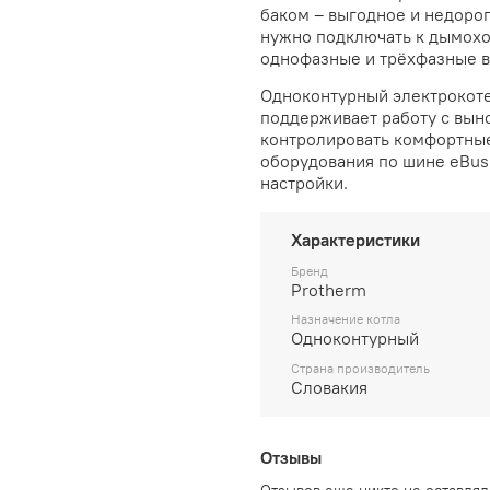
баком – выгодное и недорог
нужно подключать к дымоход
однофазные и трёхфазные в
Одноконтурный
электрокот
поддерживает работу с вын
контролировать комфортные
оборудования по шине eBus
настройки.
Характеристики
Бренд
Protherm
Назначение котла
Одноконтурный
Страна производитель
Словакия
Отзывы