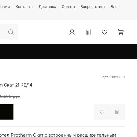
пании
Контакты
Доставка
Оплата
Вопрос-ответ
Блог
арт.
10023651
 Скат 21 КE/14
596.00 руб
отел Protherm Скат
с встроенным расширительным